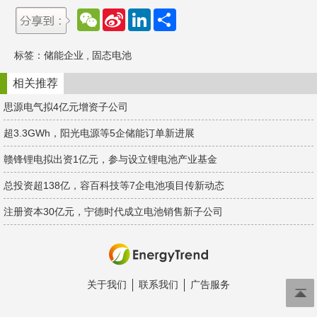
W
S
L
分
e
i
i
享
C
n
n
h
a
k
标签：
储能企业
,
固态电池
a
W
e
t
e
d
i
I
相关推荐
b
n
o
思源电气拟4亿元增资子公司
超3.3GWh，阳光电源等5企储能订单新进展
赣锋锂电拟出资1亿元，参与设立锂电池产业基金
总投资超138亿，容百科技等7企电池项目传新动态
注册资本30亿元，宁德时代成立电池销售新子公司
关于我们
联系我们
广告服务