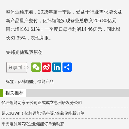
整体业绩来看，2026年第一季度，受益于行业需求增长及
新产品量产交付，亿纬锂能实现营业总收入206.80亿元，
同比增长61.61%；一季度归母净利润14.46亿元，同比增
长31.35%，表现亮眼。
集邦光储观察原创
W
S
L
分
e
i
i
享
C
n
n
h
a
k
标签：
亿纬锂能
,
储能产品
a
W
e
t
e
d
i
I
相关推荐
b
n
o
亿纬锂能两家子公司正式成立惠州研发分公司
超6.3GWh！亿纬锂能/晶科等7企获储能新订单
阳光电源等7家企业储能订单新动态