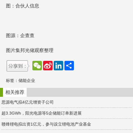
图：合伙人信息
图源：企查查
图片集邦光储观察整理
W
S
L
分
e
i
i
享
C
n
n
h
a
k
标签：
储能企业
a
W
e
t
e
d
i
I
相关推荐
b
n
o
思源电气拟4亿元增资子公司
超3.3GWh，阳光电源等5企储能订单新进展
赣锋锂电拟出资1亿元，参与设立锂电池产业基金