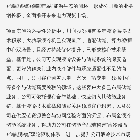
+储能系统+储能电站”能源生态的闭环，形成公司新的业务
增长极，全面推开未来电力现货市场。
项目实施的必要性分析中，川润股份拥有多年液冷温控技
术积累，大功率液冷机已实现量产，适配储能、算力/数据
中心双场景，且经过持续优化提升，已形成核心技术壁
垒。基于此，公司可实现液冷设备与储能系统的深度适
配，更好的解决行业内液冷部件与系统适配性不足的痛
点。同时，公司客户涵盖风电、光伏、输变电、数据中心
等多个与储能高度关联的领域，这些客户大多已布局储能
业务，公司可依托现有合作基础，快速切入其储能业务
链。基于液冷技术壁垒和储能关联领域客户积累，以及公
司在供应链资源整合与协同经验方面的沉淀，布局全液冷
储能系统业务，将助力公司在储能产品端构建“液冷设备
+储能系统”双轮驱动体系，进一步提升公司液冷技术市场