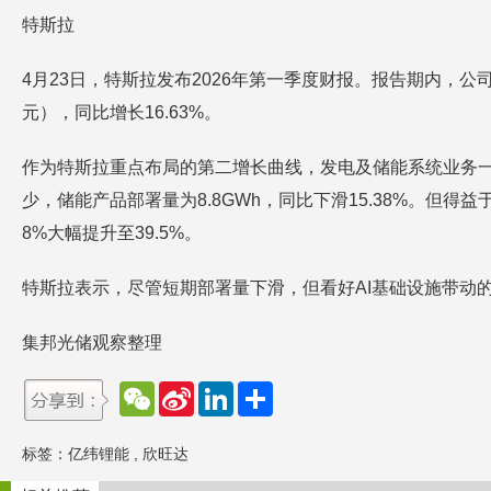
特斯拉
4月23日，特斯拉发布2026年第一季度财报。报告期内，公司实现
元），同比增长16.63%。
作为特斯拉重点布局的第二增长曲线，发电及储能系统业务一季度呈
少，储能产品部署量为8.8GWh，同比下滑15.38%。但
8%大幅提升至39.5%。
特斯拉表示，尽管短期部署量下滑，但看好AI基础设施带动的
集邦光储观察整理
W
S
L
分
e
i
i
享
C
n
n
h
a
k
标签：
亿纬锂能
,
欣旺达
a
W
e
t
e
d