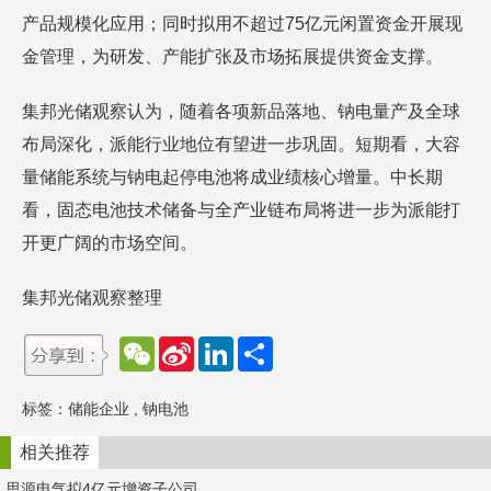
产品规模化应用；同时拟用不超过75亿元闲置资金开展现
金管理，为研发、产能扩张及市场拓展提供资金支撑。
集邦光储观察认为，随着各项新品落地、钠电量产及全球
布局深化，派能行业地位有望进一步巩固。短期看，大容
量储能系统与钠电起停电池将成业绩核心增量。中长期
看，固态电池技术储备与全产业链布局将进一步为派能打
开更广阔的市场空间。
集邦光储观察整理
W
S
L
分
e
i
i
享
C
n
n
h
a
k
标签：
储能企业
,
钠电池
a
W
e
t
e
d
i
I
相关推荐
b
n
o
思源电气拟4亿元增资子公司