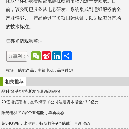
此次中标标志着南都电源在欧洲市场的进一步拓展。目
前，该公司已具备从电芯研发、系统集成到运维服务的全
产业链能力，产品通过了多项国际认证，以适应海外市场
的技术标准。
集邦光储观察整理
W
S
L
分
e
i
i
享
C
n
n
h
a
k
标签：
储能产品
,
南都电源
,
晶科能源
a
W
e
t
e
d
i
I
相关推荐
b
n
o
晶科/隆基/阿特斯发布最新调研报
20亿增资落地，晶科海宁子公司注册资本增至43.5亿元
阳光电源等7家企业储能订单新动态
超34GWh，比亚迪、特斯拉等9企储能订单新动态