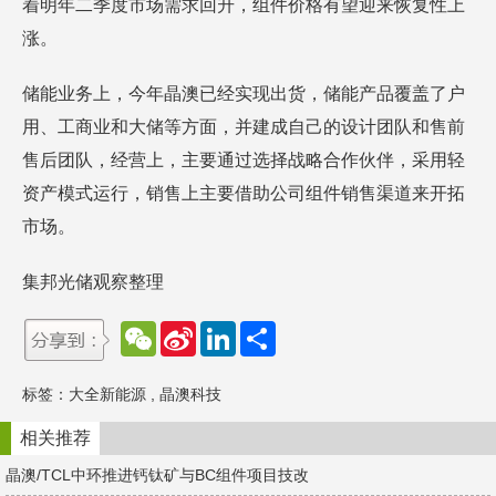
着明年二季度市场需求回升，组件价格有望迎来恢复性上
涨。
储能业务上，今年晶澳已经实现出货，储能产品覆盖了户
用、工商业和大储等方面，并建成自己的设计团队和售前
售后团队，经营上，主要通过选择战略合作伙伴，采用轻
资产模式运行，销售上主要借助公司组件销售渠道来开拓
市场。
集邦光储观察整理
W
S
L
分
e
i
i
享
C
n
n
h
a
k
标签：
大全新能源
,
晶澳科技
a
W
e
t
e
d
i
I
相关推荐
b
n
o
晶澳/TCL中环推进钙钛矿与BC组件项目技改