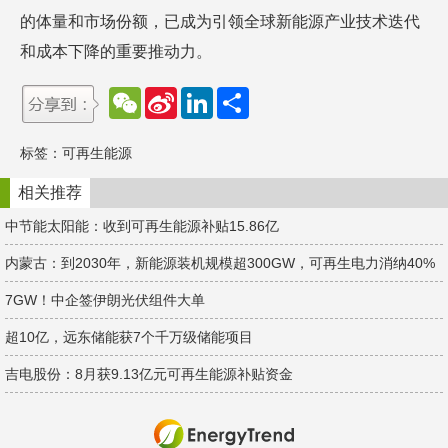
的体量和市场份额，已成为引领全球新能源产业技术迭代
和成本下降的重要推动力。
W
S
L
分
e
i
i
享
C
n
n
h
a
k
标签：
可再生能源
a
W
e
t
e
d
i
I
相关推荐
b
n
o
中节能太阳能：收到可再生能源补贴15.86亿
内蒙古：到2030年，新能源装机规模超300GW，可再生电力消纳40%
7GW！中企签伊朗光伏组件大单
超10亿，远东储能获7个千万级储能项目
吉电股份：8月获9.13亿元可再生能源补贴资金