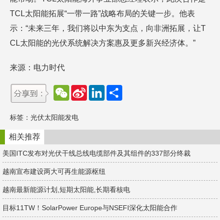
TCL太阳能拓展“一带一路”战略布局的关键一步。他表
示：“未来三年，我们将以中东为支点，向非洲拓展，让T
CL太阳能的光伏系统解决方案惠及更多新兴经济体。”
来源：电力时代
W
S
L
分
e
i
i
享
C
n
n
h
a
k
标签：
光伏太阳能发电
a
W
e
t
e
d
i
I
相关推荐
b
n
o
美国ITC发布对光伏干线总线电缆部件及其组件的337部分终裁
越南宣布建设两大可再生能源枢纽
越南最新能源计划,短期太阳能,长期看核电
目标11TW！SolarPower Europe与NSEFI深化太阳能合作