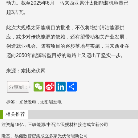
动力。截至2025年6月，马来西亚累计太阳能装机容量已
超3吉瓦。​
此次大规模太阳能项目的批准，不仅将增加清洁能源供
应，减少对传统能源的依赖，还有望带动相关产业发展，
创造就业机会。随着项目的逐步落地与实施，马来西亚在
迈向2050年能源转型目标的道路上又迈出了坚实一步。
来源：索比光伏网
W
S
L
分
e
i
i
享
C
n
n
h
a
k
标签：
光伏发电
,
太阳能发电
a
W
e
t
e
d
i
I
相关推荐
b
n
o
注资超48亿，三峡能源/中石油/天赐材料接连成立新公司
隆基、易储数智密集成立多家光伏储能新公司