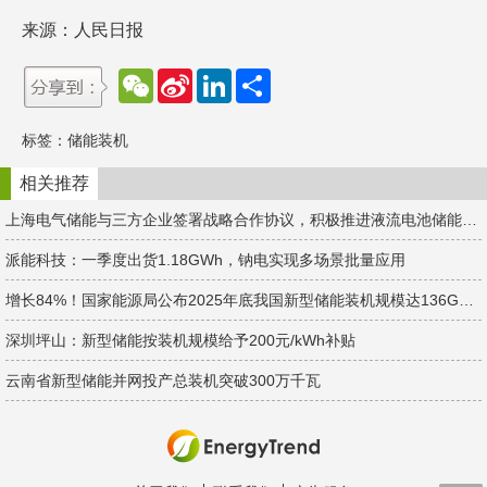
来源：人民日报
W
S
L
分
e
i
i
享
C
n
n
h
a
k
标签：
储能装机
a
W
e
t
e
d
i
I
相关推荐
b
n
o
上海电气储能与三方企业签署战略合作协议，积极推进液流电池储能项目大规模商业化应用
派能科技：一季度出货1.18GWh，钠电实现多场景批量应用
增长84%！国家能源局公布2025年底我国新型储能装机规模达136GW/351GWh
深圳坪山：新型储能按装机规模给予200元/kWh补贴
云南省新型储能并网投产总装机突破300万千瓦