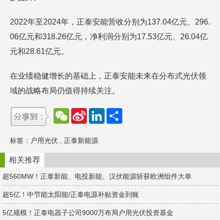
2022年至2024年，正泰安能营收分别为137.04亿元、296.
06亿元和318.26亿元，净利润分别为17.53亿元、26.04亿
元和28.61亿元。
在业绩稳健增长的基础上，正泰安能未来在分布式光伏领
域的战略布局仍值得持续关注。
W
S
L
分
e
i
i
享
C
n
n
h
a
k
标签：
户用光伏
,
正泰新能源
a
W
e
t
e
d
i
I
相关推荐
b
n
o
超560MW！正泰新能、电投新能、汉伏能源斩获欧洲组件大单
超5亿！中节能太阳能/正泰电源补贴资金到账
5亿规模！正泰电器子公司9000万布局户用光伏投资基金