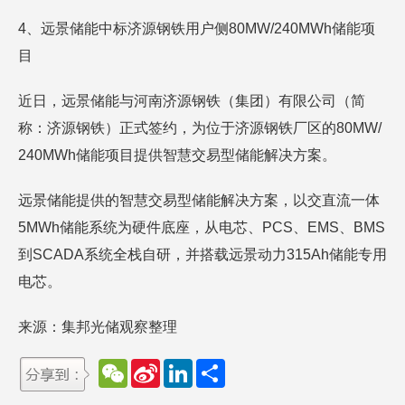
4、远景储能中标济源钢铁用户侧80MW/240MWh储能项
目
近日，远景储能与河南济源钢铁（集团）有限公司（简
称：济源钢铁）正式签约，为位于济源钢铁厂区的80MW/
240MWh储能项目提供智慧交易型储能解决方案。
远景储能提供的智慧交易型储能解决方案，以交直流一体
5MWh储能系统为硬件底座，从电芯、PCS、EMS、BMS
到SCADA系统全栈自研，并搭载远景动力315Ah储能专用
电芯。
来源：集邦光储观察整理
W
S
L
分
e
i
i
享
C
n
n