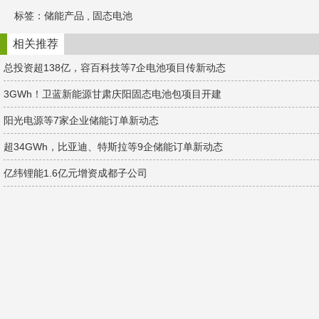
h
a
k
标签：
储能产品
,
固态电池
a
W
e
t
e
d
i
I
相关推荐
b
n
o
总投资超138亿，容百科技等7企电池项目传新动态
3GWh！卫蓝新能源甘肃庆阳固态电池包项目开建
阳光电源等7家企业储能订单新动态
超34GWh，比亚迪、特斯拉等9企储能订单新动态
亿纬锂能1.6亿元增资成都子公司