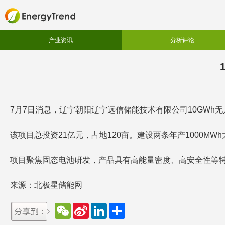
产业资讯
分析评论
7月7日消息，辽宁朝阳辽宁远信储能技术有限公司10GWh
该项目总投资21亿元，占地120亩。建设两条年产1000M
项目聚焦固态电池研发，产品具有高能量密度、高安全性等
来源：北极星储能网
W
S
L
分
e
i
i
享
C
n
n