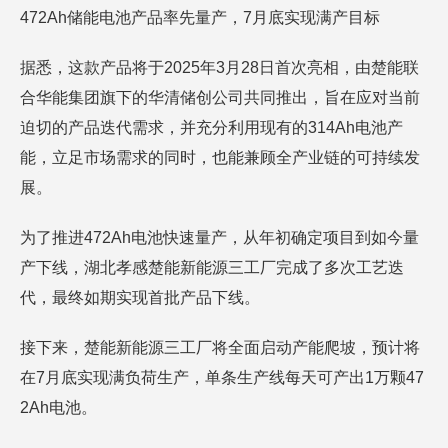
472Ah储能电池产品率先量产，7月底实现满产目标
据悉，这款产品将于2025年3月28日首次亮相，由楚能联
合华能集团旗下的华清储创公司共同推出，旨在应对当前
迫切的产品迭代需求，并充分利用现有的314Ah电池产
能，立足市场需求的同时，也能兼顾全产业链的可持续发
展。
为了推进472Ah电池快速量产，从年初确定项目到如今量
产下线，湖北孝感楚能新能源三工厂完成了多次工艺迭
代，最终如期实现首批产品下线。
接下来，楚能新能源三工厂将全面启动产能爬坡，预计将
在7月底实现满负荷生产，单条生产线每天可产出1万颗47
2Ah电池。