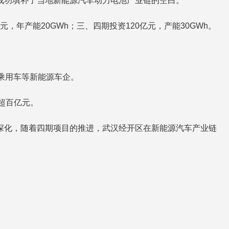
，成功填补了当地新能源汽车动力电池产业链的空白。
，年产能20GWh；三、四期投资120亿元，产能30GWh。
乘用车等新能源车企。
超百亿元。
断深化，随着四期项目的推进，武汉经开区在新能源汽车产业链