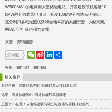
W/800MWh的电网侧大型储能电站、开发建设装机容量10
0MW的分散式风电项目、开发100MW分布式光伏项目。
充分利用县域光照优势和当地丰富的风能资源，为区域电
网稳定运行提供强力支撑。
来源：邦锦能源
W
S
L
分
e
i
i
享
C
n
n
h
a
k
标签：
储能电站
,
储能项目
a
W
e
t
e
d
i
I
相关推荐
b
n
o
派能科技、鹏辉能源等5企储能订单及项目新动态
远景、海辰储能等6企海外储能订单新动态
总投资15亿元！云南临沧耿马独立电池储能项目成功签约