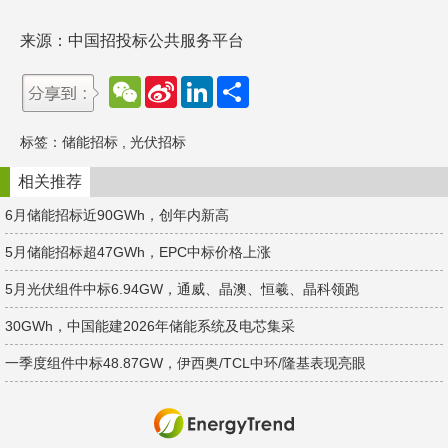
来源：中国招投标公共服务平台
W
S
L
分
e
i
i
享
C
n
n
h
a
k
标签：
储能招标
,
光伏招标
a
W
e
t
e
d
i
I
相关推荐
b
n
o
6月储能招标近90GWh，创年内新高
5月储能招标超47GWh，EPC中标价格上涨
5月光伏组件中标6.94GW，通威、晶澳、恒羲、晶科领跑
30GWh，中国能建2026年储能系统及电芯集采
一季度组件中标48.87GW，伊西奥/TCL中环/隆基表现亮眼