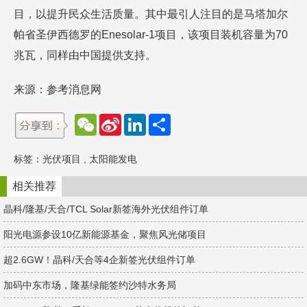
目，以提升民众生活质量。其中最引人注目的是马塔加尔
帕省圣伊西德罗的Enesolar-1项目，该项目装机容量为70
兆瓦，同样由中国提供支持。
来源：参考消息网
W
S
L
分
e
i
i
享
C
n
n
h
a
k
标签：
光伏项目
,
太阳能发电
a
W
e
t
e
d
i
I
相关推荐
b
n
o
晶科/隆基/天合/TCL Solar新签海外光伏组件订单
阳光电源参设10亿新能源基金，聚焦风光储项目
超2.6GW！晶科/天合等4企新签光伏组件订单
加码中东市场，隆基绿能签约沙特水务局