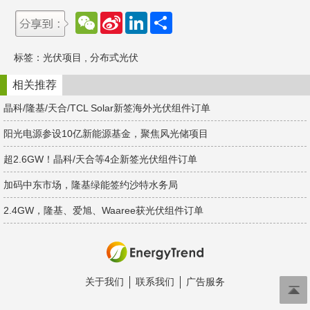
W
S
L
分
e
i
i
享
C
n
n
h
a
k
标签：
光伏项目
,
分布式光伏
a
W
e
t
e
d
i
I
相关推荐
b
n
o
晶科/隆基/天合/TCL Solar新签海外光伏组件订单
阳光电源参设10亿新能源基金，聚焦风光储项目
超2.6GW！晶科/天合等4企新签光伏组件订单
加码中东市场，隆基绿能签约沙特水务局
2.4GW，隆基、爱旭、Waaree获光伏组件订单
关于我们
联系我们
广告服务