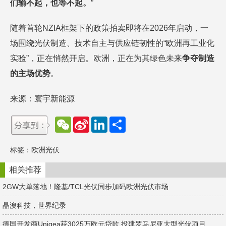
们输不起，也等不起。
”
随着首轮NZIA框架下的政策拍卖即将在2026年启动，一
场围绕光伏制造、技术自主与供应链韧性的“欧洲再工业化
实验”，正在悄然开启。欧洲，正在为其绿色未来
争夺制造
的主场优势
。
来源：寰宇新能源
W
S
L
分
e
i
i
享
C
n
n
h
a
k
标签：
欧洲光伏
a
W
e
t
e
d
i
I
相关推荐
b
n
o
2GW大单落地！隆基/TCL光伏同步加码欧洲光伏市场
晶澳科技，世界纪录
德国开发商Unigea获3025万欧元贷款 投建罗马尼亚大型光伏项目