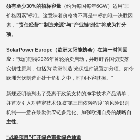
须有至少
30%的招标容量
（约为每国每年6GW）适用“非
价格因素”标准。这意味着价格将不再是中标的唯一决胜因
素，
“责任经营”“制造来源”与“产业链韧性”将成为打分
项
。
SolarPower Europe（欧洲太阳能协会）在第一时间回
应
：“我们期待2026年首轮拍卖启动，并呼吁各国切实落
实韧性原则，包括为‘欧洲制造’光伏组件设置加分项。如今
欧洲光伏制造正处于危机之中，时间不容耽搁。”
新规还明确列出了受惠于政策支持的净零技术产品清单，
并首次引入对特定技术领域“第三国依赖程度”的风险识别
机制——意在鼓励供应链多元化、加强欧洲自身的
战略自
主性
。
“战略项目”打开绿色审批绿色通道