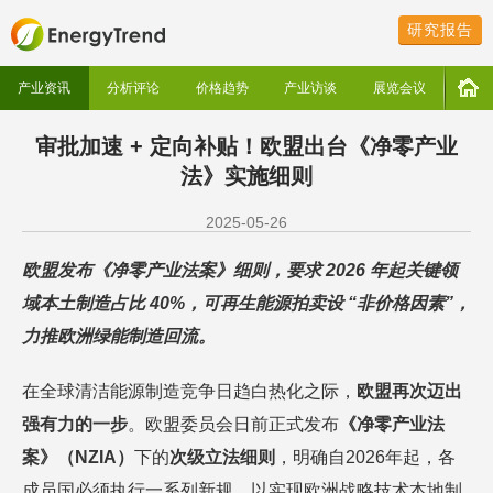
研究报告
产业资讯
分析评论
价格趋势
产业访谈
展览会议
审批加速 + 定向补贴！欧盟出台《净零产业
法》实施细则
2025-05-26
欧盟发布《净零产业法案》细则，要求
2026 年起关键领
域本土制造占比 40%，可再生能源拍卖设 “非价格因素”，
力推欧洲绿能制造回流。
在全球清洁能源制造竞争日趋白热化之际，
欧盟再次迈出
强有力的一步
。欧盟委员会日前正式发布
《净零产业法
案》（
NZIA）
下的
次级立法细则
，明确自2026年起，各
成员国必须执行一系列新规，以实现欧洲战略技术本地制