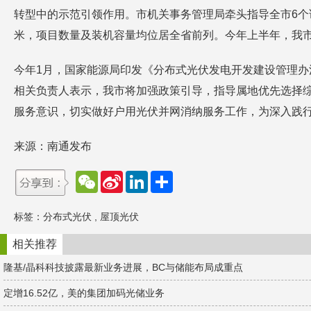
转型中的示范引领作用。市机关事务管理局牵头指导全市6个
米，项目数量及装机容量均位居全省前列。今年上半年，我
今年1月，国家能源局印发《分布式光伏发电开发建设管理
相关负责人表示，我市将加强政策引导，指导属地优先选择
服务意识，切实做好户用光伏并网消纳服务工作，为深入践行
来源：南通发布
W
S
L
分
e
i
i
享
C
n
n
h
a
k
标签：
分布式光伏
,
屋顶光伏
a
W
e
t
e
d
i
I
相关推荐
b
n
o
隆基/晶科科技披露最新业务进展，BC与储能布局成重点
定增16.52亿，美的集团加码光储业务