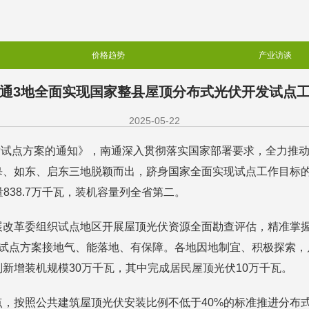
价格趋势
产业访谈
通3地全面实现国家整县屋顶分布式光伏开发试点
2025-05-22
开发试点方案的通知》，南通深入贯彻落实国家部署要求，全力推
皋、如东、启东三地脱颖而出，跻身国家全面实现试点工作目标
838.7万千瓦，装机容量列全省第二。
展改革委组织试点地区开展屋顶光伏资源全面勘查评估，精准掌
点方案接地气、能落地、有保障。各地因地制宜、积极探索，启东
划新增装机规模30万千瓦，其中完成居民屋顶光伏10万千瓦。
，按照公共建筑屋顶光伏安装比例不低于40%的标准推进分布