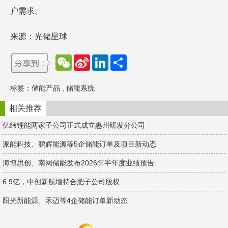
户需求。
来源：光储星球
W
S
L
分
e
i
i
享
C
n
n
h
a
k
标签：
储能产品
,
储能系统
a
W
e
t
e
d
i
I
相关推荐
b
n
o
亿纬锂能两家子公司正式成立惠州研发分公司
派能科技、鹏辉能源等5企储能订单及项目新动态
海博思创、南网储能发布2026年半年度业绩预告
6.9亿，中创新航增持合肥子公司股权
阳光新能源、禾迈等4企储能订单新动态