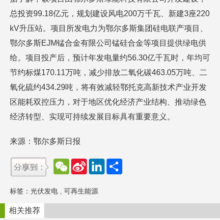
总投资99.18亿元，规划建设风电200万千瓦、新建3座220
kV升压站。项目所发电力为鄂尔多斯集团硅电联产项目、
鄂尔多斯EJM锰合金有限公司锰硅合金等项目提供绿电供
给。项目投产后，预计年发电量约56.30亿千瓦时，年均可
节约标煤170.11万吨，减少排放二氧化碳463.05万吨、二
氧化硫约434.29吨，将有效减轻鄂托克高新技术产业开发
区能耗双控压力，对于地区优化经济产业结构、推动绿色
经济转型、实现可持续发展目标具有重要意义。
来源：鄂尔多斯日报
W
S
L
分
e
i
i
享
C
n
n
h
a
k
标签：
光伏发电
,
可再生能源
a
W
e
t
e
d
i
I
相关推荐
b
n