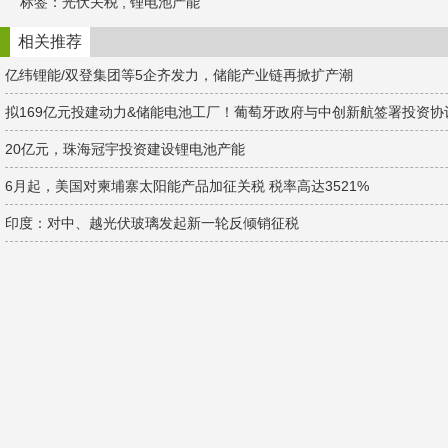
标签：
光伏关税
,
锂电池产能
a
W
e
t
e
d
i
I
相关推荐
b
n
o
亿纬锂能/双登集团等5企齐发力，储能产业链再掀扩产潮
拟169亿元投建动力&储能电池工厂！葡萄牙政府与中创新航签署投资协
20亿元，珠海冠宇投资建设锂电池产能
6月起，美国对柬埔寨太阳能产品加征关税 税率高达3521%
印度：对中、越光伏玻璃发起新一轮反倾销征税