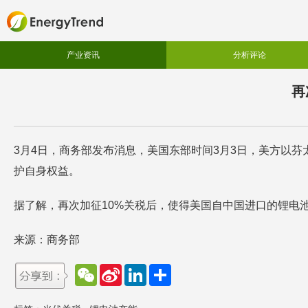
产业资讯
分析评论
再
3月4日，商务部发布消息，美国东部时间3月3日，美方以
护自身权益。
据了解，再次加征10%关税后，使得美国自中国进口的锂电池
来源：商务部
W
S
L
分
e
i
i
享
C
n
n
h
a
k