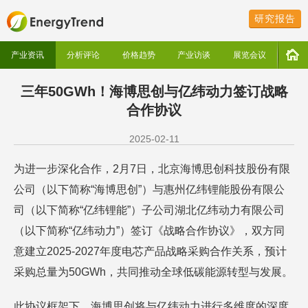
研究报告
产业资讯
分析评论
价格趋势
产业访谈
展览会议
三年50GWh！海博思创与亿纬动力签订战略
合作协议
2025-02-11
为进一步深化合作，2月7日，北京海博思创科技股份有限
公司（以下简称“海博思创”）与惠州亿纬锂能股份有限公
司（以下简称“亿纬锂能”）子公司湖北亿纬动力有限公司
（以下简称“亿纬动力”）签订《战略合作协议》，双方同
意建立2025-2027年度电芯产品战略采购合作关系，预计
采购总量为50GWh，共同推动全球低碳能源转型与发展。
此协议框架下，海博思创将与亿纬动力进行多维度的深度