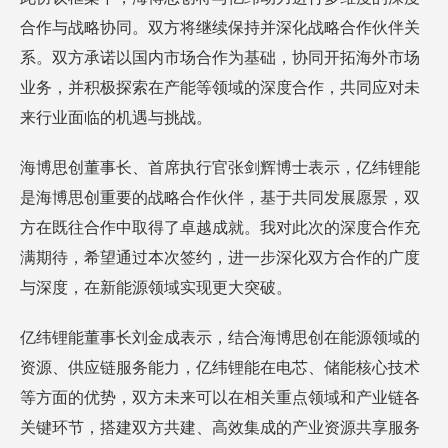
合作与战略协同。双方将继续保持并深化战略合作伙伴关
系。双方承诺以国内市场合作为基础，协同开拓海外市场
业务，并积极探索在产能等领域的深度合作，共同应对未
来行业面临的机遇与挑战。
海博思创董事长、首席执行官张剑辉博士表示，亿纬锂能
是海博思创重要的战略合作伙伴，基于共同发展愿景，双
方在既往合作中取得了卓越成就。我对此次的深度合作充
满期待，希望通过本次签约，进一步深化双方合作的广度
与深度，在新能源领域实现更大突破。
亿纬锂能董事长刘金成表示，结合海博思创在能源领域的
资源、供应链服务能力，亿纬锂能在电芯、储能核心技术
等方面的优势，双方未来可以在相关重点领域和产业链各
关键环节，搭建双方共建、高效集成的产业资源共享服务