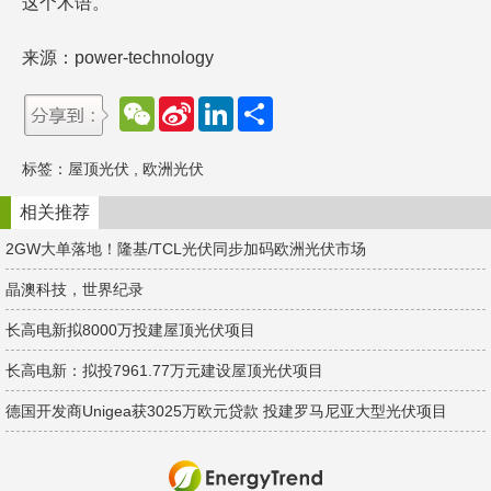
这个术语。
来源：power-technology
W
S
L
分
e
i
i
享
C
n
n
h
a
k
标签：
屋顶光伏
,
欧洲光伏
a
W
e
t
e
d
i
I
相关推荐
b
n
o
2GW大单落地！隆基/TCL光伏同步加码欧洲光伏市场
晶澳科技，世界纪录
长高电新拟8000万投建屋顶光伏项目
长高电新：拟投7961.77万元建设屋顶光伏项目
德国开发商Unigea获3025万欧元贷款 投建罗马尼亚大型光伏项目