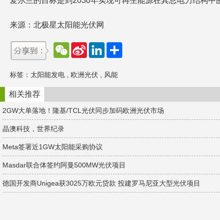
爱尔兰的目标是到2030年实现可再生能源在其总电力结构中的
来源：北极星太阳能光伏网
W
S
L
分
e
i
i
享
C
n
n
h
a
k
标签：
太阳能发电
,
欧洲光伏
,
风能
a
W
e
t
e
d
i
I
相关推荐
b
n
o
2GW大单落地！隆基/TCL光伏同步加码欧洲光伏市场
晶澳科技，世界纪录
Meta签署近1GW太阳能采购协议
Masdar联合体签约阿曼500MW光伏项目
德国开发商Unigea获3025万欧元贷款 投建罗马尼亚大型光伏项目