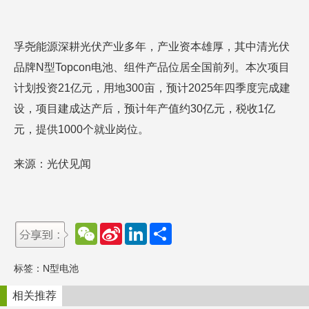
孚尧能源深耕光伏产业多年，产业资本雄厚，其中清光伏
品牌N型Topcon电池、组件产品位居全国前列。本次项目
计划投资21亿元，用地300亩，预计2025年四季度完成建
设，项目建成达产后，预计年产值约30亿元，税收1亿
元，提供1000个就业岗位。
来源：光伏见闻
W
S
L
分
e
i
i
享
C
n
n
h
a
k
标签：
N型电池
a
W
e
t
e
d
i
I
相关推荐
b
n